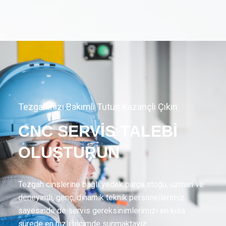
Tezgahınızı Bakımlı Tutun Kazançlı Çıkın
CNC SERVİS TALEBİ
OLUŞTURUN
Tezgah cinslerine bağlı yedek parça stoğu, uzman ve
deneyimli, genç, dinamik teknik personellerimiz
sayesinde de servis gereksinimlerimizi en kısa
sürede en hızlı biçimde sunmaktayız.