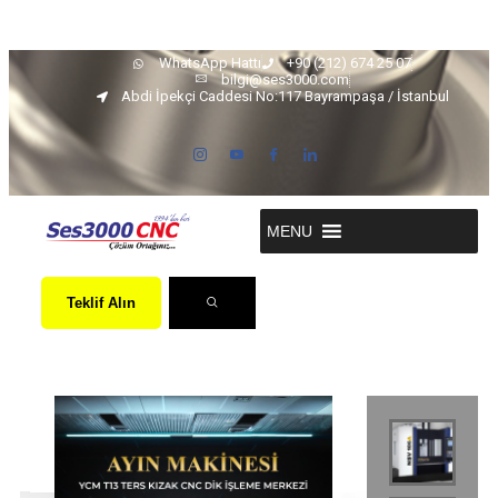
WhatsApp Hattı
+90 (212) 674 25 07
bilgi@ses3000.com
Abdi İpekçi Caddesi No:117 Bayrampaşa / İstanbul
MENU
Teklif Alın