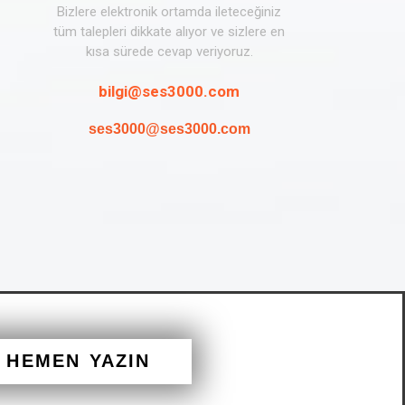
Bizlere elektronik ortamda ileteceğiniz
tüm talepleri dikkate alıyor ve sizlere en
kısa sürede cevap veriyoruz.
bilgi@ses3000.com
ses3000@ses3000.com
N HEMEN YAZIN