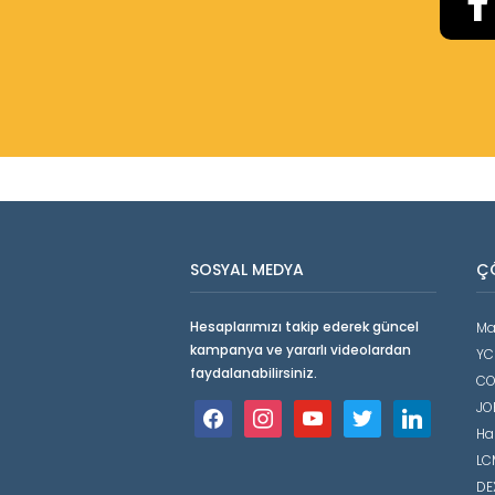
SOSYAL MEDYA
Ç
Hesaplarımızı takip ederek güncel
Ma
kampanya ve yararlı videolardan
YC
faydalanabilirsiniz.
CO
JO
Ha
LCM
DE