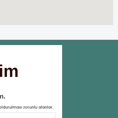
şim
n.
oldurulması zorunlu alanlar.