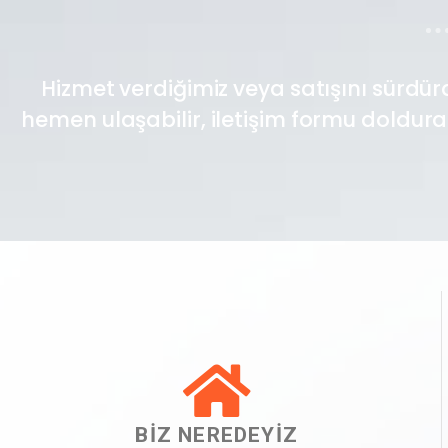
Hizmet verdiğimiz veya satışını sürdür
hemen ulaşabilir, iletişim formu doldurab
BIZ NEREDEYIZ