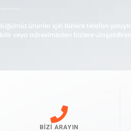
düğümüz ürünler için bizlere telefon yoluyl
ilir veya adresimizden bizlere ulaşabilirsin
BİZİ ARAYIN