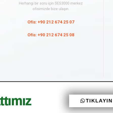
Herhangi bir soru için SES3000 merkez
ofisimizde bize ulaşın.
Ofis: +90 212 674 25 07
Ofis: +90 212 674 25 08
ttımız
TIKLAYI