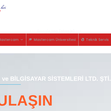
<-- Google tag (gtag.js) -->
Mastercam
Mastercam Üniversitesi
Teknik Servis
ve BİLGİSAYAR SİSTEMLERİ LTD. ŞTİ.
 ULAŞIN