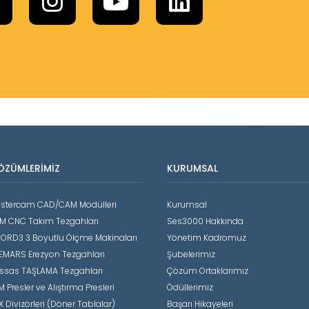
ÖZÜMLERIMIZ
KURUMSAL
stercam CAD/CAM Modülleri
Kurumsal
M CNC Takım Tezgahları
Ses3000 Hakkında
ORD3 3 Boyutlu Ölçme Makinaları
Yönetim Kadromuz
EMARS Erezyon Tezgahları
Şubelerimiz
ssas TAŞLAMA Tezgahları
Çözüm Ortaklarımız
 Presler ve Alıştırma Presleri
Ödüllerimiz
X Divizörleri (Döner Tablalar)
Başarı Hikayeleri