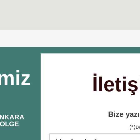
imiz
İleti
Bize yazı
NKARA
ÖLGE
(*)D