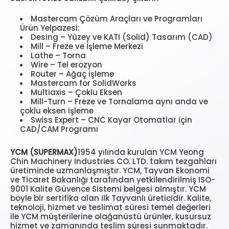
Mastercam Çözüm Araçları ve Programları
Ürün Yelpazesi:
Desing – Yüzey ve KATI (Solid) Tasarım (CAD)
Mill – Freze ve İşleme Merkezi
Lathe – Torna
Wire – Tel erozyon
Router – Ağaç işleme
Mastercam for SolidWorks
Multiaxis – Çoklu Eksen
Mill-Turn – Freze ve Tornalama aynı anda ve
çoklu eksen işleme
Swiss Expert – CNC Kayar Otomatlar için
CAD/CAM Programı
YCM (SUPERMAX)
1954 yılında kurulan YCM Yeong
Chin Machinery Industries CO. LTD. takım tezgahları
üretiminde uzmanlaşmıştır. YCM, Tayvan Ekonomi
ve Ticaret Bakanlığı tarafından yetkilendirilmiş ISO-
9001 Kalite Güvence Sistemi belgesi almıştır. YCM
böyle bir sertifika alan ilk Tayvanlı üreticidir. Kalite,
teknoloji, hizmet ve teslimat süresi temel değerleri
ile YCM müşterilerine olağanüstü ürünler, kusursuz
hizmet ve zamanında teslim süresi sunmaktadır.