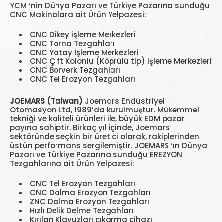
YCM ‘nin Dünya Pazarı ve Türkiye Pazarına sunduğu
CNC Makinalara ait Ürün Yelpazesi:
CNC Dikey işleme Merkezleri
CNC Torna Tezgahları
CNC Yatay İşleme Merkezleri
CNC Çift Kolonlu (Köprülü tip) işleme Merkezleri
CNC Borverk Tezgahları
CNC Tel Erozyon Tezgahları
JOEMARS (Taiwan)
Joemars Endüstriyel
Otomasyon Ltd, 1989’da kurulmuştur. Mükemmel
tekniği ve kaliteli ürünleri ile, büyük EDM pazar
payına sahiptir. Birkaç yıl içinde, Joemars
sektöründe seçkin bir üretici olarak, rakiplerinden
üstün performans sergilemiştir. JOEMARS ‘ın Dünya
Pazarı ve Türkiye Pazarına sunduğu EREZYON
Tezgahlarına ait Ürün Yelpazesi:
CNC Tel Erozyon Tezgahları
CNC Dalma Erozyon Tezgahları
ZNC Dalma Erozyon Tezgahları
Hızlı Delik Delme Tezgahları
Kırılan Klavuzları çıkarma cihazı