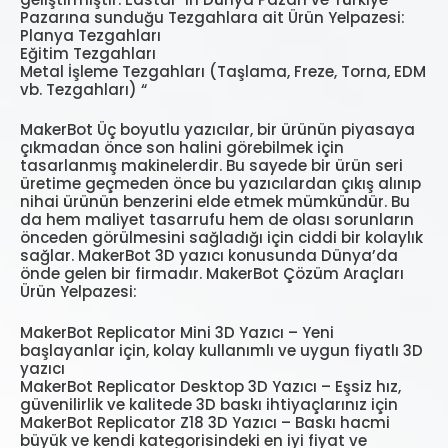
Pazarına sunduğu Tezgahlara ait Ürün Yelpazesi:
Planya Tezgahları
Eğitim Tezgahları
Metal İşleme Tezgahları (Taşlama, Freze, Torna, EDM
vb. Tezgahları) “
MakerBot Üç boyutlu yazıcılar, bir ürünün piyasaya
çıkmadan önce son halini görebilmek için
tasarlanmış makinelerdir. Bu sayede bir ürün seri
üretime geçmeden önce bu yazıcılardan çıkış alınıp
nihai ürünün benzerini elde etmek mümkündür. Bu
da hem maliyet tasarrufu hem de olası sorunların
önceden görülmesini sağladığı için ciddi bir kolaylık
sağlar. MakerBot 3D yazıcı konusunda Dünya’da
önde gelen bir firmadır. MakerBot Çözüm Araçları
Ürün Yelpazesi:
MakerBot Replicator Mini 3D Yazıcı – Yeni
başlayanlar için, kolay kullanımlı ve uygun fiyatlı 3D
yazıcı
MakerBot Replicator Desktop 3D Yazıcı – Eşsiz hız,
güvenilirlik ve kalitede 3D baskı ihtiyaçlarınız için
MakerBot Replicator Z18 3D Yazıcı – Baskı hacmi
büyük ve kendi kategorisindeki en iyi fiyat ve