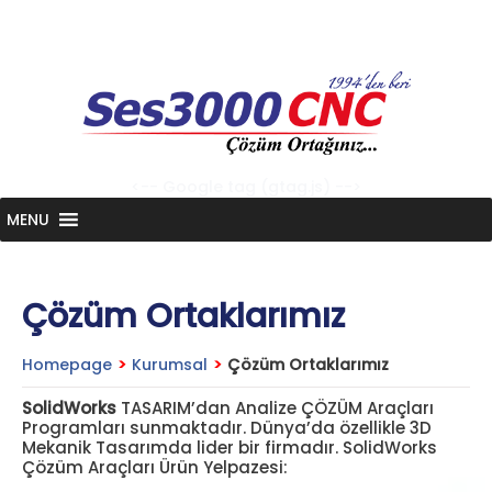
Skip
to
content
<-- Google tag (gtag.js) -->
MENU
Çözüm Ortaklarımız
Homepage
>
Kurumsal
>
Çözüm Ortaklarımız
SolidWorks
TASARIM’dan Analize ÇÖZÜM Araçları
Programları sunmaktadır. Dünya’da özellikle 3D
Mekanik Tasarımda lider bir firmadır. SolidWorks
Çözüm Araçları Ürün Yelpazesi: