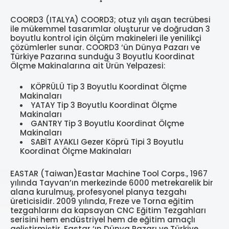
COORD3 (ITALYA) COORD3; otuz yılı aşan tecrübesi
ile mükemmel tasarımlar oluşturur ve doğrudan 3
boyutlu kontrol için ölçüm makineleri ile yenilikçi
çözümlerler sunar. COORD3 ‘ün Dünya Pazarı ve
Türkiye Pazarına sunduğu 3 Boyutlu Koordinat
Ölçme Makinalarına ait Ürün Yelpazesi:
KÖPRÜLÜ Tip 3 Boyutlu Koordinat Ölçme
Makinaları
YATAY Tip 3 Boyutlu Koordinat Ölçme
Makinaları
GANTRY Tip 3 Boyutlu Koordinat Ölçme
Makinaları
SABİT AYAKLI Gezer Köprü Tipi 3 Boyutlu
Koordinat Ölçme Makinaları
EASTAR (Taiwan)Eastar Machine Tool Corps., 1967
yılında Tayvan’ın merkezinde 6000 metrekarelik bir
alana kurulmuş, profesyonel planya tezgahı
üreticisidir. 2009 yılında, Freze ve Torna eğitim
tezgahlarını da kapsayan CNC Eğitim Tezgahları
serisini hem endüstriyel hem de eğitim amaçlı
geliştirmiştir. Eastar ‘ın Dünya Pazarı ve Türkiye