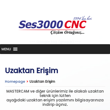
Skip
to
content
<-- Google tag (gtag.js) -->
MENU
Uzaktan Erişim
Homepage
>
Uzaktan Erişim
MASTERCAM ve diğer ürünlerimiz ile alakalı uzaktan
teknik için lütfen
aşağıdaki uzaktan erişim yazılımını bilgisayarınıza
indirip açınız
.