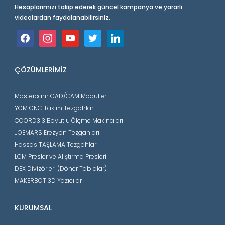
Hesaplarımızı takip ederek güncel kampanya ve yararlı
videolardan faydalanabilirsiniz.
facebook
instagram
youtube
twitter
linkedin
ÇÖZÜMLERIMIZ
Mastercam CAD/CAM Modülleri
YCM CNC Takım Tezgahları
COORD3 3 Boyutlu Ölçme Makinaları
JOEMARS Erezyon Tezgahları
Hassas TAŞLAMA Tezgahları
LCM Presler ve Alıştırma Presleri
DEX Divizörleri (Döner Tablalar)
MAKERBOT 3D Yazıcılar
KURUMSAL