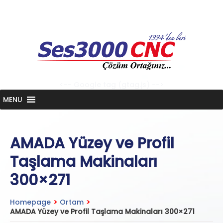
Skip
to
content
<-- Google tag (gtag.js) -->
MENU
AMADA Yüzey ve Profil
Taşlama Makinaları
300×271
Homepage
>
Ortam
>
AMADA Yüzey ve Profil Taşlama Makinaları 300×271