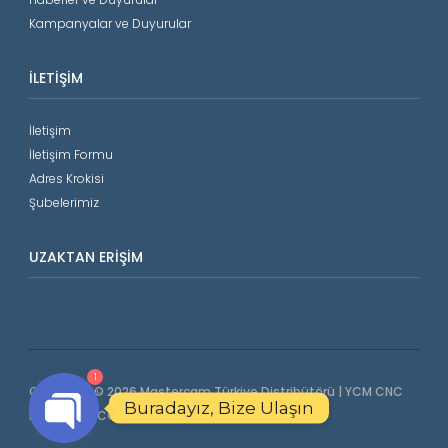
Kampanyalar ve Duyurular
İLETIŞIM
İletişim
İletişim Formu
Adres Krokisi
Şubelerimiz
UZAKTAN ERIŞIM
1
Copyright © 2026 Mastercam Türkiye Distribütörü | YCM CNC
Buradayız, Bize Ulaşın
Makinalar | COORD3 CMM. All Rights Reserved.