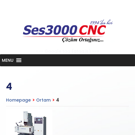
Skip
to
content
<-- Google tag (gtag.js) -->
MENU
4
Homepage
>
Ortam
>
4