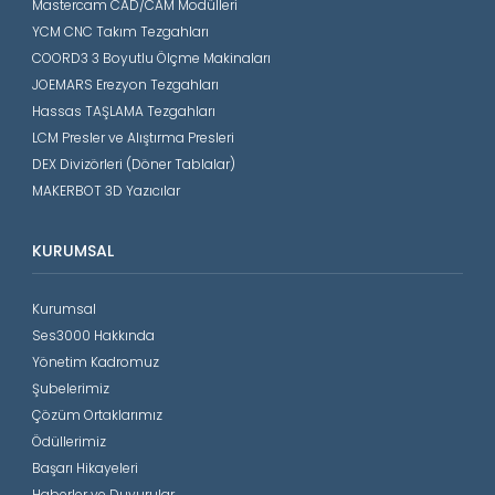
Mastercam CAD/CAM Modülleri
YCM CNC Takım Tezgahları
COORD3 3 Boyutlu Ölçme Makinaları
JOEMARS Erezyon Tezgahları
Hassas TAŞLAMA Tezgahları
LCM Presler ve Alıştırma Presleri
DEX Divizörleri (Döner Tablalar)
MAKERBOT 3D Yazıcılar
KURUMSAL
Kurumsal
Ses3000 Hakkında
Yönetim Kadromuz
Şubelerimiz
Çözüm Ortaklarımız
Ödüllerimiz
Başarı Hikayeleri
Haberler ve Duyurular