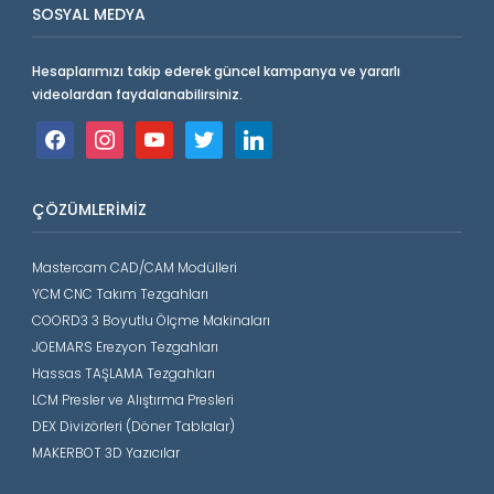
SOSYAL MEDYA
Hesaplarımızı takip ederek güncel kampanya ve yararlı
videolardan faydalanabilirsiniz.
facebook
instagram
youtube
twitter
linkedin
ÇÖZÜMLERIMIZ
Mastercam CAD/CAM Modülleri
YCM CNC Takım Tezgahları
COORD3 3 Boyutlu Ölçme Makinaları
JOEMARS Erezyon Tezgahları
Hassas TAŞLAMA Tezgahları
LCM Presler ve Alıştırma Presleri
DEX Divizörleri (Döner Tablalar)
MAKERBOT 3D Yazıcılar