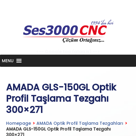
Skip
to
content
<-- Google tag (gtag.js) -->
MENU
AMADA GLS-150GL Optik
Profil Taşlama Tezgahı
300×271
Homepage
>
AMADA Optik Profil Taşlama Tezgahları
>
AMADA GLS-150GL Optik Profil Taşlama Tezgahı
300×271