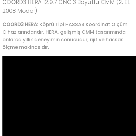
COORD3 HERA 12.9.7 CNC 3 Boyutlu CMM (2. EL
2008 Model)
COORD3 HERA
: Köprü Tipi HASSAS Koordinat Ölçüm
Cihazlarındandır. HERA, gelişmiş CMM tasarımında
onlarca yıllık deneyimin sonucudur, rijit ve hassas
ölçme makinasıdır.