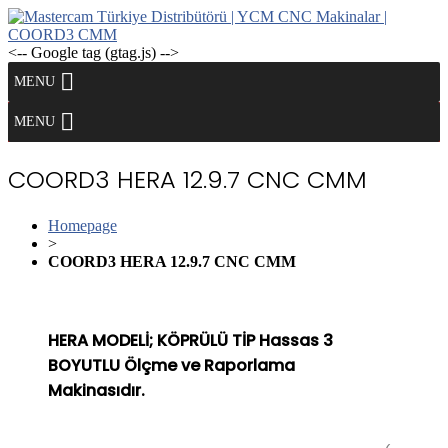
Skip
to
content
<-- Google tag (gtag.js) -->
MENU
MENU
COORD3 HERA 12.9.7 CNC CMM
Homepage
>
COORD3 HERA 12.9.7 CNC CMM
HERA MODELİ; KÖPRÜLÜ TİP Hassas 3
BOYUTLU Ölçme ve Raporlama
Makinasıdır.