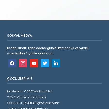
SOSYAL MEDYA
Hesaplarımızı takip ederek güncel kampanya ve yararlı
videolardan faydalanabilirsiniz.
facebook
instagram
youtube
twitter
linkedin
ÇÖZÜMLERIMIZ
Mastercam CAD/CAM Modülleri
YCM CNC Takım Tezgahları
COORD3 3 Boyutlu Ölçme Makinaları
JOEMARS Erezyon Tezgahları