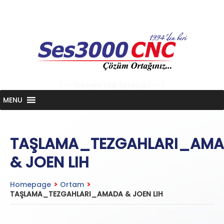
Skip
to
content
<-- Google tag (gtag.js) -->
MENU
TAŞLAMA_TEZGAHLARI_AM
& JOEN LIH
Homepage
>
Ortam
>
TAŞLAMA_TEZGAHLARI_AMADA & JOEN LIH