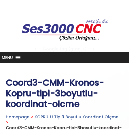
Skip
to
content
<-- Google tag (gtag.js) -->
MENU
Coord3-CMM-Kronos-
Kopru-tipi-3boyutlu-
koordinat-olcme
Homepage
>
KÖPRÜLÜ Tip 3 Boyutlu Koordinat Ölçme
>
Coord3-CMM-Kronos-Kopru-tipi-3boyutlu-koordinat-