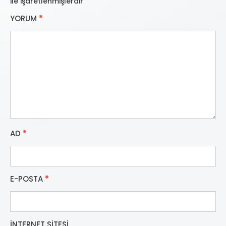
ile işaretlenmişlerdir
YORUM
*
AD
*
E-POSTA
*
İNTERNET SITESI