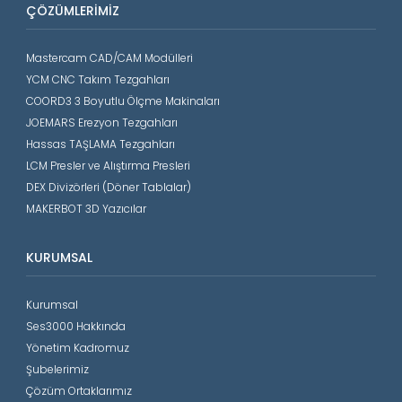
ÇÖZÜMLERIMIZ
Mastercam CAD/CAM Modülleri
YCM CNC Takım Tezgahları
COORD3 3 Boyutlu Ölçme Makinaları
JOEMARS Erezyon Tezgahları
Hassas TAŞLAMA Tezgahları
LCM Presler ve Alıştırma Presleri
DEX Divizörleri (Döner Tablalar)
MAKERBOT 3D Yazıcılar
KURUMSAL
Kurumsal
Ses3000 Hakkında
Yönetim Kadromuz
Şubelerimiz
Çözüm Ortaklarımız