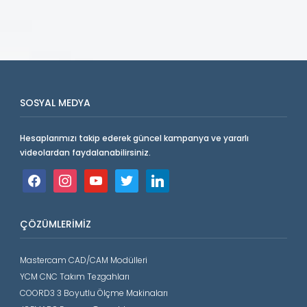
SOSYAL MEDYA
Hesaplarımızı takip ederek güncel kampanya ve yararlı
videolardan faydalanabilirsiniz.
facebook
instagram
youtube
twitter
linkedin
ÇÖZÜMLERIMIZ
Mastercam CAD/CAM Modülleri
YCM CNC Takım Tezgahları
COORD3 3 Boyutlu Ölçme Makinaları