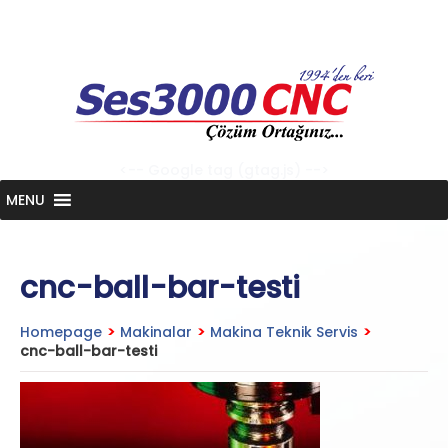
Skip
to
content
<-- Google tag (gtag.js) -->
MENU
cnc-ball-bar-testi
Homepage
>
Makinalar
>
Makina Teknik Servis
>
cnc-ball-bar-testi