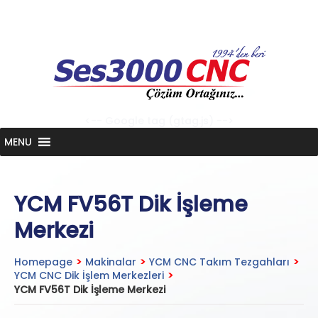
Skip
to
content
<-- Google tag (gtag.js) -->
MENU
YCM FV56T Dik İşleme
Merkezi
Homepage
>
Makinalar
>
YCM CNC Takım Tezgahları
>
YCM CNC Dik İşlem Merkezleri
>
YCM FV56T Dik İşleme Merkezi