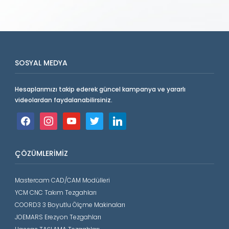
SOSYAL MEDYA
Hesaplarımızı takip ederek güncel kampanya ve yararlı
videolardan faydalanabilirsiniz.
facebook
instagram
youtube
twitter
linkedin
ÇÖZÜMLERIMIZ
Mastercam CAD/CAM Modülleri
YCM CNC Takım Tezgahları
COORD3 3 Boyutlu Ölçme Makinaları
JOEMARS Erezyon Tezgahları