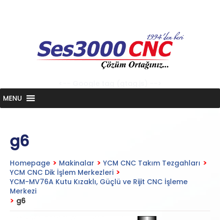
Skip
to
content
<-- Google tag (gtag.js) -->
MENU
g6
Homepage
>
Makinalar
>
YCM CNC Takım Tezgahları
>
YCM CNC Dik İşlem Merkezleri
>
YCM-MV76A Kutu Kızaklı, Güçlü ve Rijit CNC İşleme
Merkezi
>
g6