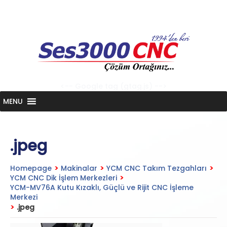
Skip
to
content
<-- Google tag (gtag.js) -->
MENU
.jpeg
Homepage
>
Makinalar
>
YCM CNC Takım Tezgahları
>
YCM CNC Dik İşlem Merkezleri
>
YCM-MV76A Kutu Kızaklı, Güçlü ve Rijit CNC İşleme
Merkezi
>
.jpeg