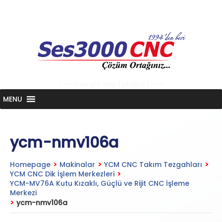
Skip
to
content
<-- Google tag (gtag.js) -->
MENU
ycm-nmv106a
Homepage
>
Makinalar
>
YCM CNC Takım Tezgahları
>
YCM CNC Dik İşlem Merkezleri
>
YCM-MV76A Kutu Kızaklı, Güçlü ve Rijit CNC İşleme
Merkezi
>
ycm-nmv106a