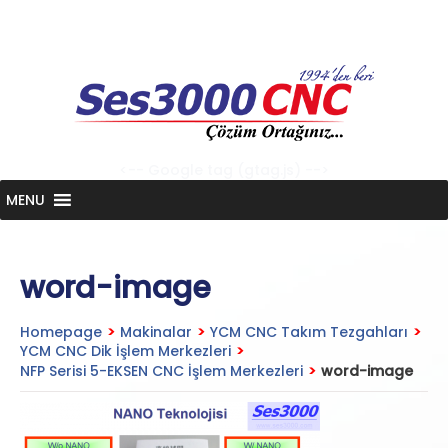
Skip
to
content
<-- Google tag (gtag.js) -->
MENU
word-image
Homepage
>
Makinalar
>
YCM CNC Takım Tezgahları
>
YCM CNC Dik İşlem Merkezleri
>
NFP Serisi 5-EKSEN CNC İşlem Merkezleri
>
word-image