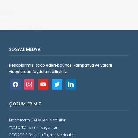
SOSYAL MEDYA
Hesaplarımızı takip ederek güncel kampanya ve yararlı
videolardan faydalanabilirsiniz.
facebook
instagram
youtube
twitter
linkedin
ÇÖZÜMLERIMIZ
Mastercam CAD/CAM Modülleri
YCM CNC Takım Tezgahları
COORD3 3 Boyutlu Ölçme Makinaları