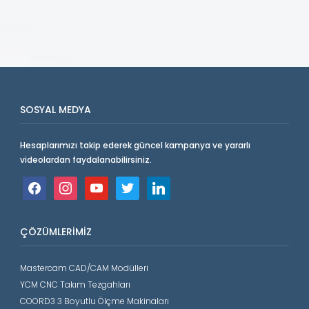
SOSYAL MEDYA
Hesaplarımızı takip ederek güncel kampanya ve yararlı
videolardan faydalanabilirsiniz.
facebook
instagram
youtube
twitter
linkedin
ÇÖZÜMLERIMIZ
Mastercam CAD/CAM Modülleri
YCM CNC Takım Tezgahları
COORD3 3 Boyutlu Ölçme Makinaları