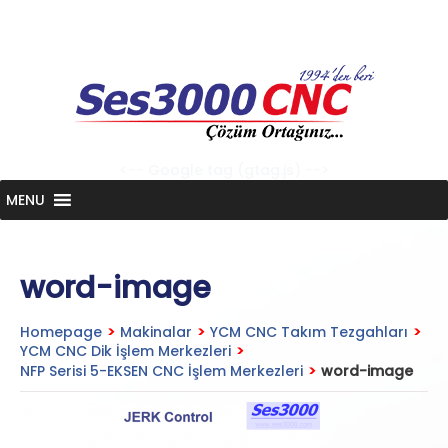
Skip
to
content
<-- Google tag (gtag.js) -->
MENU
word-image
Homepage
>
Makinalar
>
YCM CNC Takım Tezgahları
>
YCM CNC Dik İşlem Merkezleri
>
NFP Serisi 5-EKSEN CNC İşlem Merkezleri
>
word-image