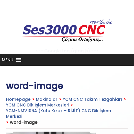
Skip
to
content
<-- Google tag (gtag.js) -->
MENU
word-image
Homepage
>
Makinalar
>
YCM CNC Takım Tezgahları
>
YCM CNC Dik İşlem Merkezleri
>
YCM-NMV106A (Kutu Kızak – RİJİT) CNC Dik İşlem
Merkezi
>
word-image