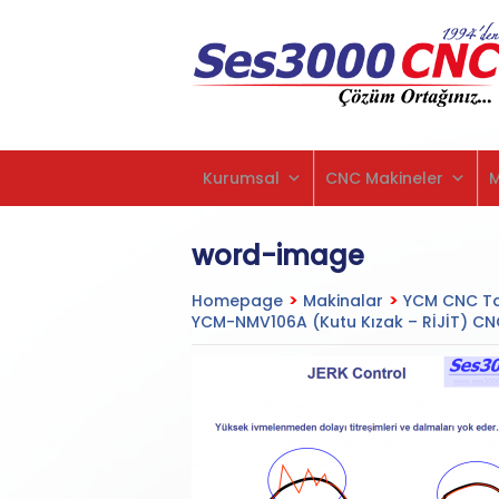
Kurumsal
CNC Makineler
word-image
Homepage
>
Makinalar
>
YCM CNC Ta
YCM-NMV106A (Kutu Kızak – RİJİT) CNC