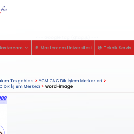
Skip
to
content
<-- Google tag (gtag.js) -->
Mastercam
Mastercam Üniversitesi
Teknik Servis
kım Tezgahları
>
YCM CNC Dik İşlem Merkezleri
>
 Dik İşlem Merkezi
>
word-image