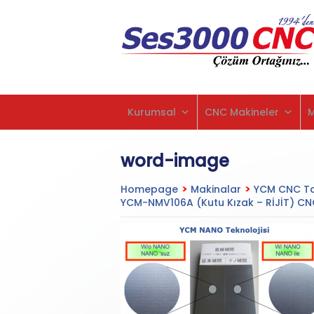
Kurumsal
CNC Makineler
word-image
Homepage
>
Makinalar
>
YCM CNC Ta
YCM-NMV106A (Kutu Kızak – RİJİT) CNC