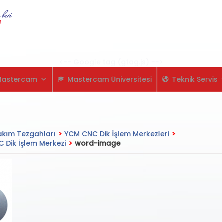
Skip
to
content
<-- Google tag (gtag.js) -->
Mastercam
Mastercam Üniversitesi
Teknik Servis
kım Tezgahları
>
YCM CNC Dik İşlem Merkezleri
>
 Dik İşlem Merkezi
>
word-image