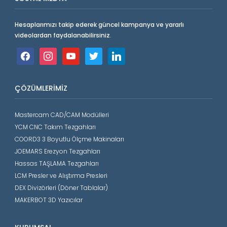
Hesaplarımızı takip ederek güncel kampanya ve yararlı
videolardan faydalanabilirsiniz.
facebook
instagram
youtube
twitter
linkedin
ÇÖZÜMLERIMIZ
Mastercam CAD/CAM Modülleri
YCM CNC Takım Tezgahları
COORD3 3 Boyutlu Ölçme Makinaları
JOEMARS Erezyon Tezgahları
Hassas TAŞLAMA Tezgahları
LCM Presler ve Alıştırma Presleri
DEX Divizörleri (Döner Tablalar)
MAKERBOT 3D Yazıcılar