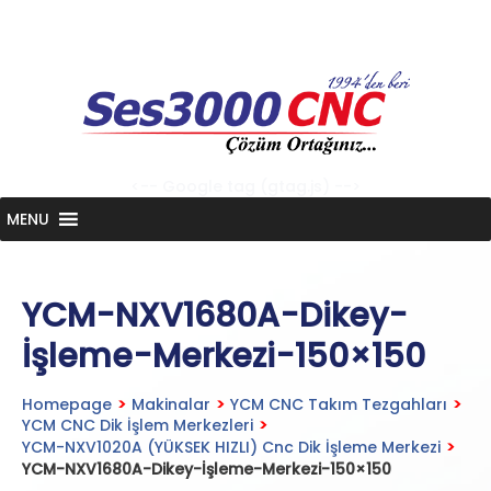
Skip
to
content
<-- Google tag (gtag.js) -->
MENU
YCM-NXV1680A-Dikey-
İşleme-Merkezi-150×150
Homepage
>
Makinalar
>
YCM CNC Takım Tezgahları
>
YCM CNC Dik İşlem Merkezleri
>
YCM-NXV1020A (YÜKSEK HIZLI) Cnc Dik İşleme Merkezi
>
YCM-NXV1680A-Dikey-İşleme-Merkezi-150×150