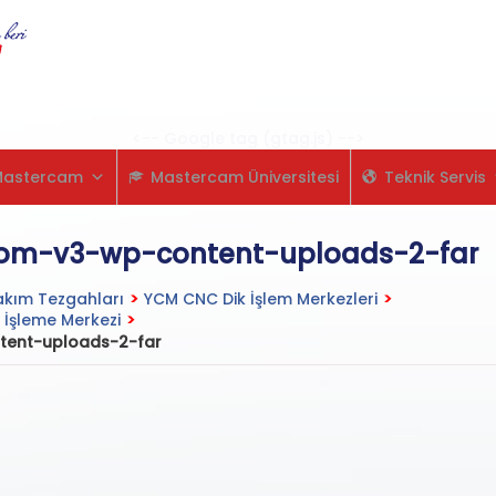
Skip
to
content
<-- Google tag (gtag.js) -->
Mastercam
Mastercam Üniversitesi
Teknik Servis
om-v3-wp-content-uploads-2-far
kım Tezgahları
>
YCM CNC Dik İşlem Merkezleri
>
 İşleme Merkezi
>
ent-uploads-2-far