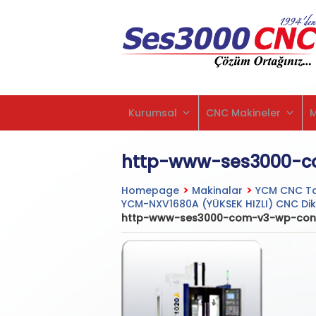
Kurumsal
CNC Makineler
http-www-ses3000-c
Homepage
>
Makinalar
>
YCM CNC Ta
YCM-NXV1680A (YÜKSEK HIZLI) CNC Dik
http-www-ses3000-com-v3-wp-cont