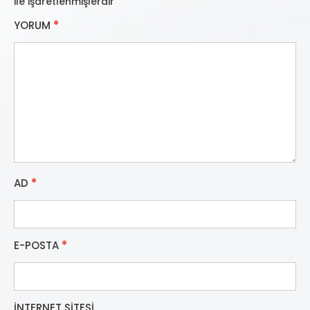
ile işaretlenmişlerdir
YORUM
*
AD
*
E-POSTA
*
İNTERNET SITESI