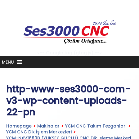
Skip
to
content
<-- Google tag (gtag.js) -->
MENU
http-www-ses3000-com-
v3-wp-content-uploads-
22-pn
Homepage
>
Makinalar
>
YCM CNC Takım Tezgahları
>
YCM CNC Dik İşlem Merkezleri
>
YCM-NXV1680B (YÜKSEK GÜÇLÜ) CNC Dik İşleme Merkezi