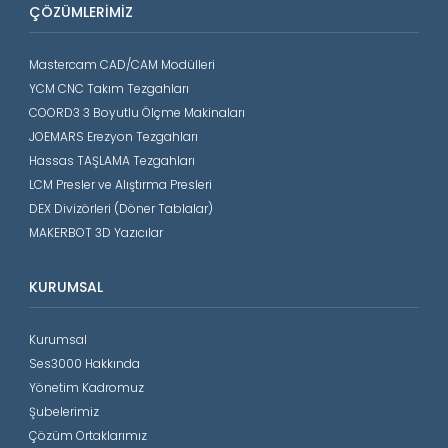
ÇÖZÜMLERIMIZ
Mastercam CAD/CAM Modülleri
YCM CNC Takım Tezgahları
COORD3 3 Boyutlu Ölçme Makinaları
JOEMARS Erezyon Tezgahları
Hassas TAŞLAMA Tezgahları
LCM Presler ve Alıştırma Presleri
DEX Divizörleri (Döner Tablalar)
MAKERBOT 3D Yazıcılar
KURUMSAL
Kurumsal
Ses3000 Hakkında
Yönetim Kadromuz
Şubelerimiz
Çözüm Ortaklarımız