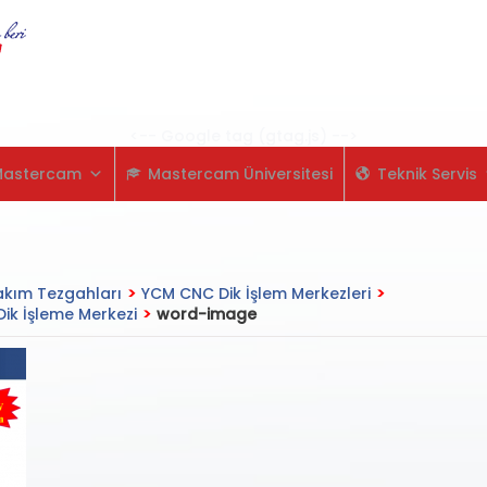
Skip
to
content
<-- Google tag (gtag.js) -->
Mastercam
Mastercam Üniversitesi
Teknik Servis
kım Tezgahları
>
YCM CNC Dik İşlem Merkezleri
>
k İşleme Merkezi
>
word-image