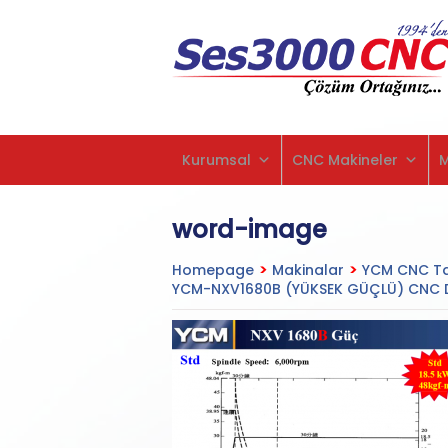
Kurumsal
CNC Makineler
word-image
Homepage
>
Makinalar
>
YCM CNC Ta
YCM-NXV1680B (YÜKSEK GÜÇLÜ) CNC Di