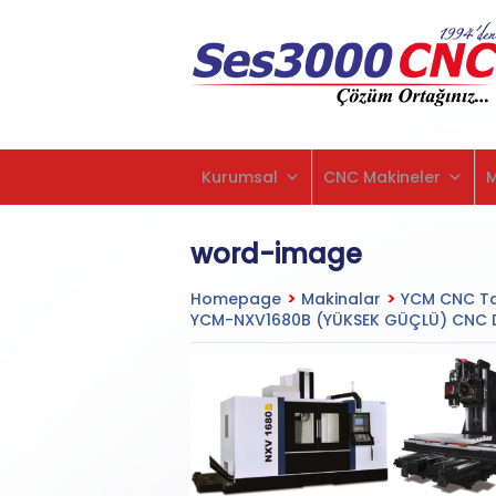
Kurumsal
CNC Makineler
word-image
Homepage
>
Makinalar
>
YCM CNC Ta
YCM-NXV1680B (YÜKSEK GÜÇLÜ) CNC Di