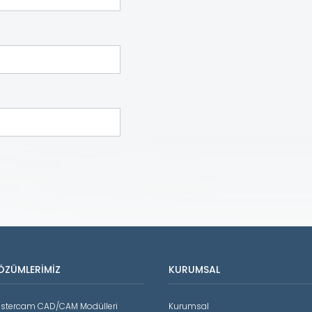
ÖZÜMLERIMIZ
KURUMSAL
stercam CAD/CAM Modülleri
Kurumsal