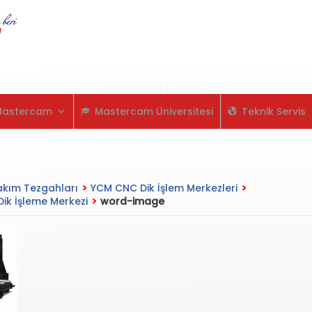
Skip
to
content
<-- Google tag (gtag.js) -->
Mastercam
Mastercam Üniversitesi
Teknik Servis
kım Tezgahları
>
YCM CNC Dik İşlem Merkezleri
>
k İşleme Merkezi
>
word-image