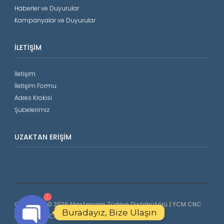
Haberler ve Duyurular
Kampanyalar ve Duyurular
İLETIŞIM
İletişim
İletişim Formu
Adres Krokisi
Şubelerimiz
UZAKTAN ERIŞIM
1
Copyright © 2026 Mastercam Türkiye Distribütörü | YCM CNC
Buradayız, Bize Ulaşın
Makinalar | COORD3 CMM. All Rights Reserved.