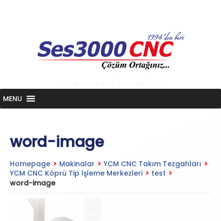
Skip
to
content
<-- Google tag (gtag.js) -->
MENU
word-image
Homepage
>
Makinalar
>
YCM CNC Takım Tezgahları
>
YCM CNC Köprü Tip İşleme Merkezleri
>
test
>
word-image