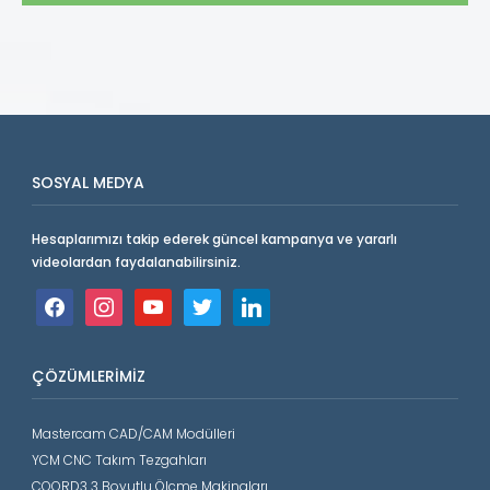
SOSYAL MEDYA
Hesaplarımızı takip ederek güncel kampanya ve yararlı
videolardan faydalanabilirsiniz.
facebook
instagram
youtube
twitter
linkedin
ÇÖZÜMLERIMIZ
Mastercam CAD/CAM Modülleri
YCM CNC Takım Tezgahları
COORD3 3 Boyutlu Ölçme Makinaları