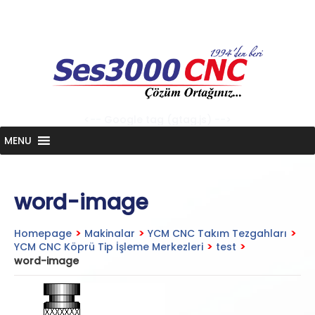
Skip
to
content
<-- Google tag (gtag.js) -->
MENU
word-image
Homepage
>
Makinalar
>
YCM CNC Takım Tezgahları
>
YCM CNC Köprü Tip İşleme Merkezleri
>
test
>
word-image