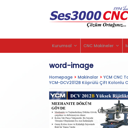
Kurumsal
CNC Makineler
word-image
Homepage
>
Makinalar
>
YCM CNC Ta
YCM-DCV2012B Köprülü Çift Kolonlu C