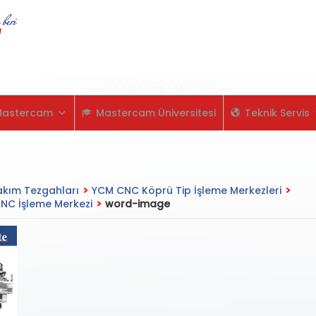
Skip
to
content
<-- Google tag (gtag.js) -->
Mastercam
Mastercam Üniversitesi
Teknik Servis
kım Tezgahları
>
YCM CNC Köprü Tip İşleme Merkezleri
>
NC İşleme Merkezi
>
word-image