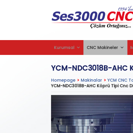
Kurumsal
CNC Makineler
YCM-NDC3018B-AHC Köp
Homepage
>
Makinalar
>
YCM CNC Ta
YCM-NDC3018B-AHC Köprü Tipi Cnc Dik