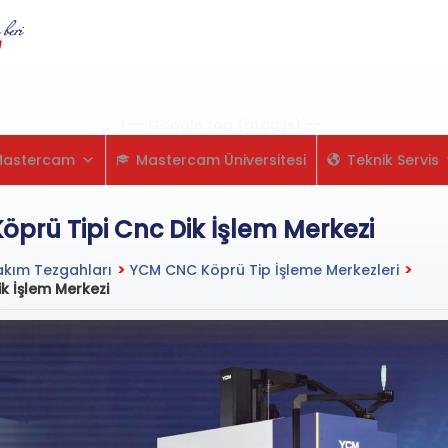
Skip
to
content
<-- Google tag (gtag.js) -->
Mastercam
Mastercam Üniversitesi
Teknik Servis
rü Tipi Cnc Dik İşlem Merkezi
kım Tezgahları
>
YCM CNC Köprü Tip İşleme Merkezleri
>
 İşlem Merkezi