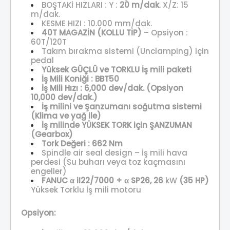
BOŞTAKİ HIZLARI : Y :
20 m/dak
. X/Z: 15
m/dak.
KESME HIZI : 10.000 mm/dak.
40T MAGAZİN (KOLLU TİP)
– Opsiyon :
60T/120T
Takım bırakma sistemi (Unclamping) için
pedal
Yüksek GÜÇLÜ ve TORKLU İş mili paketi
İş Mili Koniği : BBT50
İş Mili Hızı : 6,000 dev/dak. (Opsiyon
10,000 dev/dak.)
İş milini ve Şanzumanı soğutma sistemi
(Klima ve yağ ile)
İş milinde YÜKSEK TORK için ŞANZUMAN
(Gearbox)
Tork Değeri : 662 Nm
Spindle air seal design – İş mili hava
perdesi (Su buharı veya toz kaçmasını
engeller)
FANUC α iI22/7000 + α SP26, 26
kW
(35 HP)
Yüksek Torklu İş mili motoru
Opsiyon: