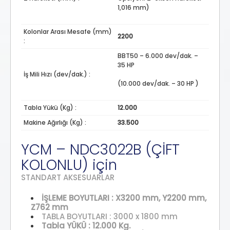
1,016 mm)
Kolonlar Arası Mesafe (mm)
2200
:
BBT50 – 6.000 dev/dak. –
35 HP
İş Mili Hızı (dev/dak.) :
(10.000 dev/dak. – 30 HP )
Tabla Yükü (Kg) :
12.000
Makine Ağırlığı (Kg) :
33.500
YCM – NDC3022B (ÇİFT
KOLONLU) için
STANDART AKSESUARLAR
İŞLEME BOYUTLARI : X3200 mm, Y2200 mm,
Z762 mm
TABLA BOYUTLARI : 3000 x 1800 mm
Tabla YÜKÜ : 12.000 Kg.