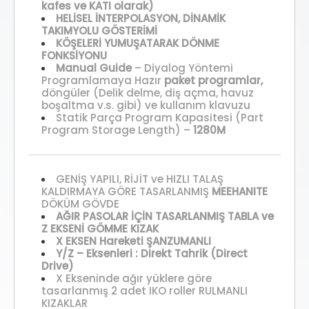
kafes ve KATI olarak)
HELİSEL İNTERPOLASYON, DİNAMİK
TAKIMYOLU GÖSTERİMİ
KÖŞELERİ YUMUŞATARAK DÖNME
FONKSİYONU
Manual Guide
– Diyalog Yöntemi
Programlamaya Hazır
paket programlar,
döngüler (Delik delme, diş açma, havuz
boşaltma v.s. gibi) ve kullanım klavuzu
Statik Parça Program Kapasitesi (Part
Program Storage Length) –
1280M
GENİŞ YAPILI, RİJİT ve HIZLI TALAŞ
KALDIRMAYA GÖRE TASARLANMIŞ
MEEHANITE
DÖKÜM GÖVDE
AĞIR PASOLAR İÇİN TASARLANMIŞ TABLA ve
Z EKSENİ GÖMME KIZAK
X EKSEN Hareketi ŞANZUMANLI
Y/Z – Eksenleri : Direkt Tahrik (Direct
Drive)
X Ekseninde ağır yüklere göre
tasarlanmış 2 adet IKO roller RULMANLI
KIZAKLAR