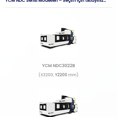
YCM NDC Serisi Modelleri – Seçim için tıklayınız…
YCM NDC3022B
(X3200,
Y2200
mm)