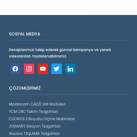
SOSYAL MEDYA
Hesaplarımızı takip ederek güncel kampanya ve yararlı
videolardan faydalanabilirsiniz.
facebook
instagram
youtube
twitter
linkedin
ÇÖZÜMLERIMIZ
Mastercam CAD/CAM Modülleri
YCM CNC Takım Tezgahları
COORD3 3 Boyutlu Ölçme Makinaları
JOEMARS Erezyon Tezgahları
Hassas TAŞLAMA Tezgahları