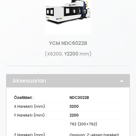
YCM NDC6022B
(X6200,
Y2200
mm)
Aksesuarları
Özellikleri :
NDC3022B
X Hareketi (mm) :
3200
Y Hareketi (mm) :
2200
762 (200+762)
Z Hareketi (mm) :
Opsiyon: Z-eksen hareketi