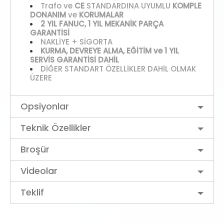
Trafo ve
CE
STANDARDINA UYUMLU
KOMPLE
DONANIM
ve
KORUMALAR
2 YIL FANUC, 1 YIL MEKANİK PARÇA
GARANTİSİ
NAKLİYE + SİGORTA
KURMA, DEVREYE ALMA, EĞİTİM ve 1 YIL
SERVİS GARANTİSİ DAHİL
DİĞER STANDART ÖZELLİKLER DAHİL OLMAK
ÜZERE
Opsiyonlar
Teknik Özellikler
Broşür
Videolar
Teklif