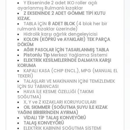
Y Ekseninde 2 adet IKO roller açılı
ayarlanmış Rulmanlı kızaklar
Z EKSENİNDE 2 ADET GÖMME TİPİ KUTU
KIZAK.
TABLA İÇİN
8 ADET BLOK
(4 blok her bir
rulmanlı kızaklar üzerinde)
Hidrolik karşı ağırlık dengeleyicisi
KOLON (KÖPRÜ ve AYAKLARI) TEK PARÇA
DÖKÜM
AĞIR PASOLAR İÇİN TASARLANMIŞ TABLA
Pistonlu Tip
Merkezi Yağlama Sistemi
ELEKTRİK KESİLMELERİNDE DALMAYA KARŞI
KORUMA
KAPALI KASA (CHIP ENCL.), MPG (MANUAL EL
TEKERİ)
TALAŞLARI VE MAKİNANIN İÇİNİ TEMİZLEMEK
İÇİN SU TABANCASI
HAVA İLE KESME ÖZELLİĞİ (TAKIMI
SOĞUTMA)
X, Y ve Z KIZAKLARI KORUYUCULARI
OIL SKIMMER (SOĞUTMA SUYU İLE KIZAK
YAĞINI BİRBİRİNDEN AYIRMA)
VİDALI TİP TALAŞ KONVEYÖRÜ
TALAŞ KONVEYÖRÜ
ELEKTRİK KABİNİNİ SOĞUTMA SİSTEMİ