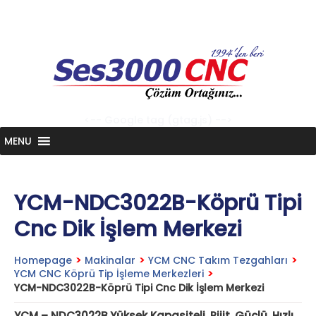
Skip
to
content
<-- Google tag (gtag.js) -->
MENU
YCM-NDC3022B-Köprü Tipi
Cnc Dik İşlem Merkezi
Homepage
>
Makinalar
>
YCM CNC Takım Tezgahları
>
YCM CNC Köprü Tip İşleme Merkezleri
>
YCM-NDC3022B-Köprü Tipi Cnc Dik İşlem Merkezi
YCM – NDC3022B Yüksek Kapasiteli, Rijit, Güçlü, Hızlı