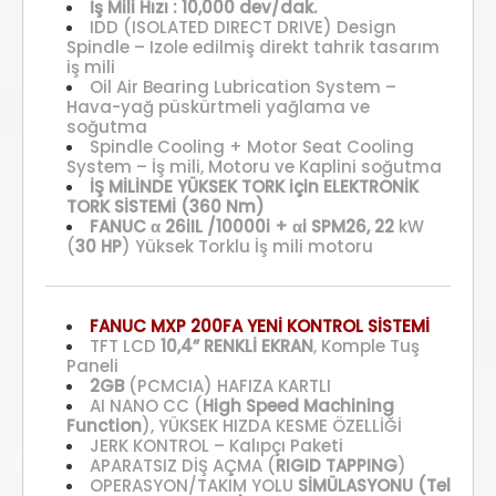
İş Mili Hızı : 10,000 dev/dak.
IDD (ISOLATED DIRECT DRIVE) Design
Spindle – Izole edilmiş direkt tahrik tasarım
iş mili
Oil Air Bearing Lubrication System –
Hava-yağ püskürtmeli yağlama ve
soğutma
Spindle Cooling + Motor Seat Cooling
System – İş mili, Motoru ve Kaplini soğutma
İŞ MİLİNDE YÜKSEK TORK için ELEKTRONİK
TORK SİSTEMİ (360 Nm)
FANUC α 26iIL /10000i + αi SPM26, 22
kW
(
30 HP
) Yüksek Torklu İş mili motoru
FANUC MXP 200FA YENİ KONTROL SİSTEMİ
TFT LCD
10,4”
RENKLİ EKRAN
, Komple Tuş
Paneli
2GB
(PCMCIA) HAFIZA KARTLI
AI NANO CC (
High Speed Machining
Function
), YÜKSEK HIZDA KESME ÖZELLİĞİ
JERK KONTROL – Kalıpçı Paketi
APARATSIZ DİŞ AÇMA (
RIGID TAPPING
)
OPERASYON/TAKIM YOLU
SİMÜLASYONU (Tel