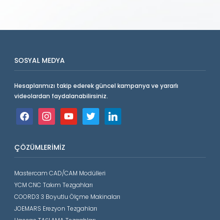
SOSYAL MEDYA
Hesaplarımızı takip ederek güncel kampanya ve yararlı
videolardan faydalanabilirsiniz.
facebook
instagram
youtube
twitter
linkedin
ÇÖZÜMLERIMIZ
Mastercam CAD/CAM Modülleri
YCM CNC Takım Tezgahları
COORD3 3 Boyutlu Ölçme Makinaları
JOEMARS Erezyon Tezgahları