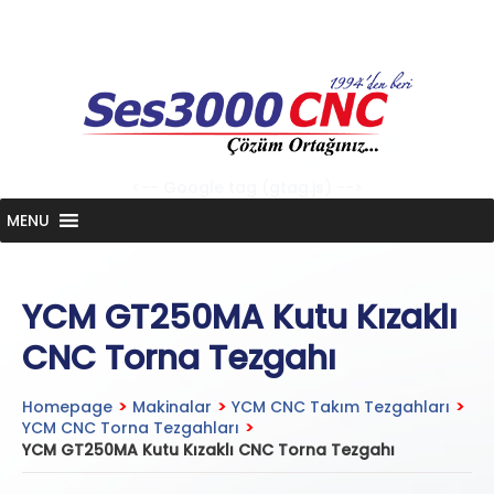
Skip
to
content
<-- Google tag (gtag.js) -->
MENU
YCM GT250MA Kutu Kızaklı
CNC Torna Tezgahı
Homepage
>
Makinalar
>
YCM CNC Takım Tezgahları
>
YCM CNC Torna Tezgahları
>
YCM GT250MA Kutu Kızaklı CNC Torna Tezgahı