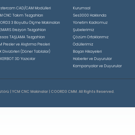
stercam CAD/CAM Modülleri
Kurumsal
M CNC Takım Tezgahları
Ses3000 Hakkında
ORD3 3 Boyutlu Ölçme Makinaları
Yönetim Kadromuz
EMARS Erezyon Tezgahları
Şubelerimiz
ssas TAŞLAMA Tezgahları
Çözüm Ortaklarımız
 Presler ve Alıştırma Presleri
Ödüllerimiz
X Divizörleri (Döner Tablalar)
Başarı Hikayeleri
KERBOT 3D Yazıcılar
Haberler ve Duyurular
Kampanyalar ve Duyurular
ütörü | YCM CNC Makinalar | COORD3 CMM. All Rights Reserved.