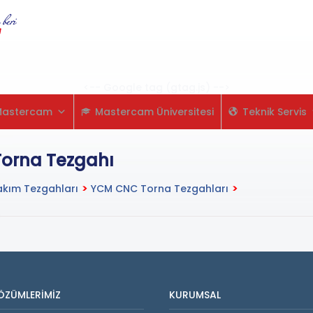
Skip
to
content
<-- Google tag (gtag.js) -->
Mastercam
Mastercam Üniversitesi
Teknik Servis
orna Tezgahı
kım Tezgahları
>
YCM CNC Torna Tezgahları
>
ÖZÜMLERIMIZ
KURUMSAL