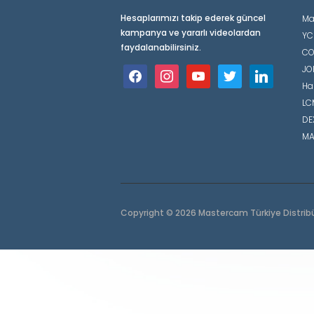
Hesaplarımızı takip ederek güncel
Ma
kampanya ve yararlı videolardan
YC
faydalanabilirsiniz.
CO
JO
facebook
instagram
youtube
twitter
linkedin
Ha
LCM
DE
MA
Copyright © 2026 Mastercam Türkiye Distrib