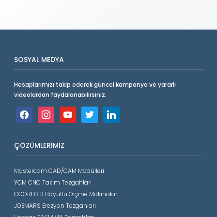
SOSYAL MEDYA
Hesaplarımızı takip ederek güncel kampanya ve yararlı
videolardan faydalanabilirsiniz.
facebook
instagram
youtube
twitter
linkedin
ÇÖZÜMLERIMIZ
Mastercam CAD/CAM Modülleri
YCM CNC Takım Tezgahları
COORD3 3 Boyutlu Ölçme Makinaları
JOEMARS Erezyon Tezgahları