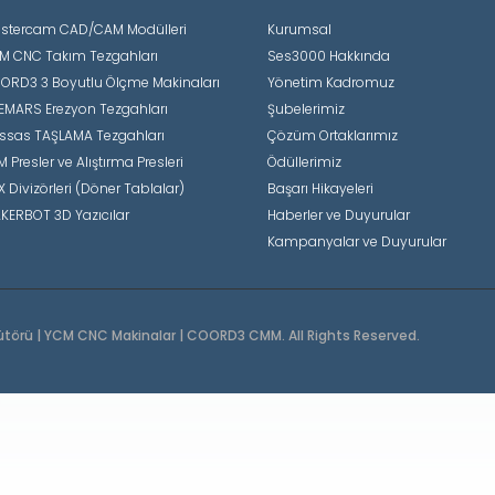
stercam CAD/CAM Modülleri
Kurumsal
M CNC Takım Tezgahları
Ses3000 Hakkında
ORD3 3 Boyutlu Ölçme Makinaları
Yönetim Kadromuz
EMARS Erezyon Tezgahları
Şubelerimiz
ssas TAŞLAMA Tezgahları
Çözüm Ortaklarımız
 Presler ve Alıştırma Presleri
Ödüllerimiz
X Divizörleri (Döner Tablalar)
Başarı Hikayeleri
KERBOT 3D Yazıcılar
Haberler ve Duyurular
Kampanyalar ve Duyurular
ütörü | YCM CNC Makinalar | COORD3 CMM. All Rights Reserved.