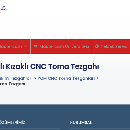
Skip
to
content
<-- Google tag (gtag.js) -->
Mastercam
Mastercam Üniversitesi
Teknik Servis
 Kızaklı CNC Torna Tezgahı
kım Tezgahları
>
YCM CNC Torna Tezgahları
>
orna Tezgahı
ÖZÜMLERIMIZ
KURUMSAL