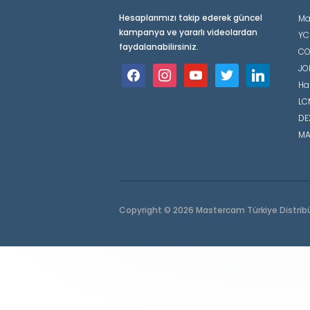
Hesaplarımızı takip ederek güncel
Ma
kampanya ve yararlı videolardan
YC
faydalanabilirsiniz.
CO
JO
facebook
instagram
youtube
twitter
linkedin
Ha
LCM
DE
MA
Copyright © 2026 Mastercam Türkiye Distrib