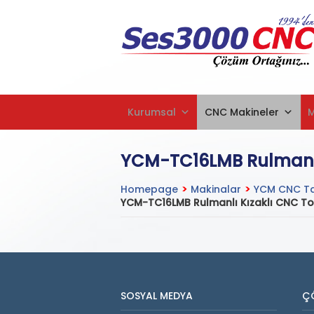
Kurumsal
CNC Makineler
YCM-TC16LMB Rulmanlı
Homepage
>
Makinalar
>
YCM CNC Ta
YCM-TC16LMB Rulmanlı Kızaklı CNC T
SOSYAL MEDYA
Ç