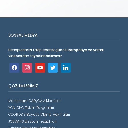
SOSYAL MEDYA
Hesaplarımızı takip ederek güncel kampanya ve yararlı
videolardan faydalanabilirsiniz.
facebook
instagram
youtube
twitter
linkedin
ÇÖZÜMLERIMIZ
Mastercam CAD/CAM Modülleri
YCM CNC Takım Tezgahları
COORD3 3 Boyutlu Ölçme Makinaları
JOEMARS Erezyon Tezgahları