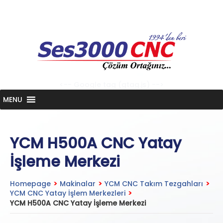
Skip
to
content
<-- Google tag (gtag.js) -->
MENU
YCM H500A CNC Yatay
İşleme Merkezi
Homepage
>
Makinalar
>
YCM CNC Takım Tezgahları
>
YCM CNC Yatay İşlem Merkezleri
>
YCM H500A CNC Yatay İşleme Merkezi