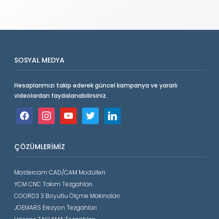
SOSYAL MEDYA
Hesaplarımızı takip ederek güncel kampanya ve yararlı
videolardan faydalanabilirsiniz.
facebook
instagram
youtube
twitter
linkedin
ÇÖZÜMLERIMIZ
Mastercam CAD/CAM Modülleri
YCM CNC Takım Tezgahları
COORD3 3 Boyutlu Ölçme Makinaları
JOEMARS Erezyon Tezgahları