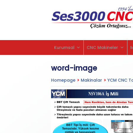
Kurumsal
CNC Makineler
word-image
Homepage
>
Makinalar
>
YCM CNC Ta