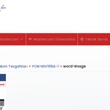
Skip
to
content
<-- Google tag (gtag.js) -->
Mastercam
Mastercam Üniversitesi
Teknik Servis
kım Tezgahları
>
YCM NSV106A-1
>
word-image