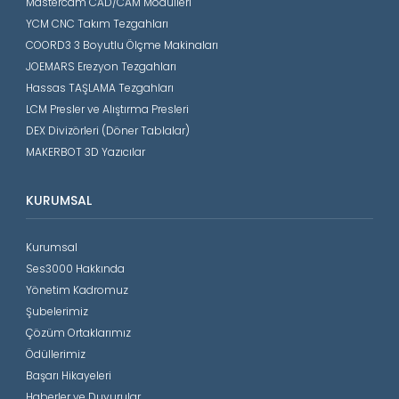
Mastercam CAD/CAM Modülleri
YCM CNC Takım Tezgahları
COORD3 3 Boyutlu Ölçme Makinaları
JOEMARS Erezyon Tezgahları
Hassas TAŞLAMA Tezgahları
LCM Presler ve Alıştırma Presleri
DEX Divizörleri (Döner Tablalar)
MAKERBOT 3D Yazıcılar
KURUMSAL
Kurumsal
Ses3000 Hakkında
Yönetim Kadromuz
Şubelerimiz
Çözüm Ortaklarımız
Ödüllerimiz
Başarı Hikayeleri
Haberler ve Duyurular