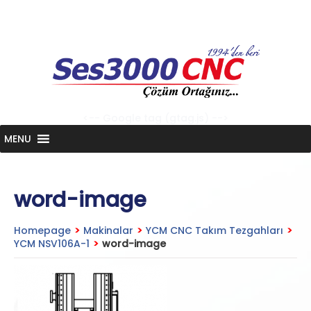
Skip
to
content
<-- Google tag (gtag.js) -->
MENU
word-image
Homepage
>
Makinalar
>
YCM CNC Takım Tezgahları
>
YCM NSV106A-1
>
word-image