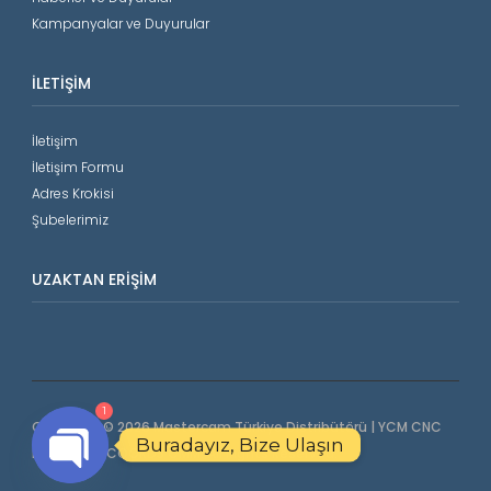
Kampanyalar ve Duyurular
İLETIŞIM
İletişim
İletişim Formu
Adres Krokisi
Şubelerimiz
UZAKTAN ERIŞIM
1
Copyright © 2026 Mastercam Türkiye Distribütörü | YCM CNC
Buradayız, Bize Ulaşın
Makinalar | COORD3 CMM. All Rights Reserved.
Open