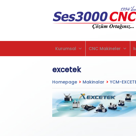
Kurumsal
CNC Makineler
excetek
Homepage
>
Makinalar
>
YCM-EXCETE