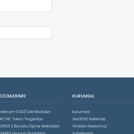
ÖZÜMLERIMIZ
KURUMSAL
stercam CAD/CAM Modülleri
Kurumsal
M CNC Takım Tezgahları
Ses3000 Hakkında
ORD3 3 Boyutlu Ölçme Makinaları
Yönetim Kadromuz
EMARS Erezyon Tezgahları
Şubelerimiz