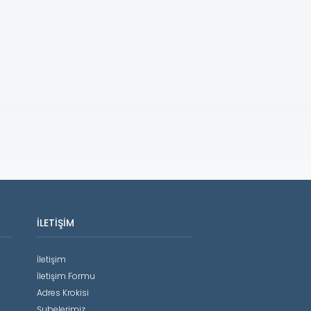
İLETIŞIM
İletişim
İletişim Formu
Adres Krokisi
Şubelerimiz