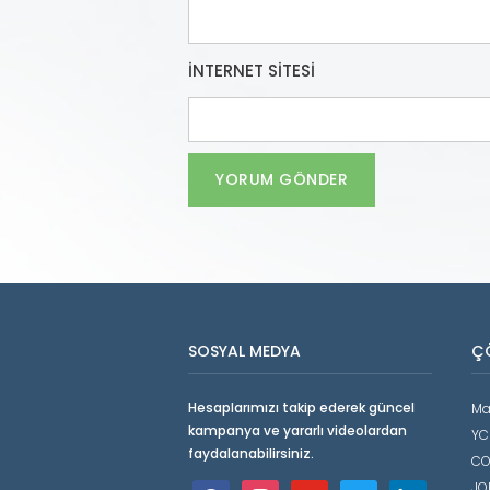
İNTERNET SITESI
SOSYAL MEDYA
Ç
Hesaplarımızı takip ederek güncel
Ma
kampanya ve yararlı videolardan
YC
faydalanabilirsiniz.
CO
JO