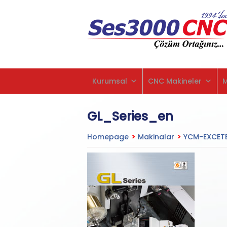
Kurumsal
CNC Makineler
GL_Series_en
Homepage
>
Makinalar
>
YCM-EXCETE