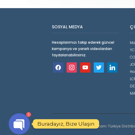
SOSYAL MEDYA
Ç
Hesaplarımızı takip ederek güncel
Ma
kampanya ve yararlı videolardan
YC
faydalanabilirsiniz.
CO
JO
facebook
instagram
youtube
twitter
linkedin
Ha
LCM
DE
MA
1
Buradayız, Bize Ulaşın
Copyright © 2026 Mastercam Türkiye Distrib