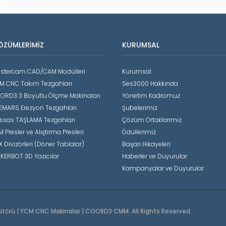
ÖZÜMLERIMIZ
KURUMSAL
stercam CAD/CAM Modülleri
Kurumsal
M CNC Takım Tezgahları
Ses3000 Hakkında
ORD3 3 Boyutlu Ölçme Makinaları
Yönetim Kadromuz
EMARS Erezyon Tezgahları
Şubelerimiz
ssas TAŞLAMA Tezgahları
Çözüm Ortaklarımız
 Presler ve Alıştırma Presleri
Ödüllerimiz
X Divizörleri (Döner Tablalar)
Başarı Hikayeleri
KERBOT 3D Yazıcılar
Haberler ve Duyurular
Kampanyalar ve Duyurular
ütörü | YCM CNC Makinalar | COORD3 CMM. All Rights Reserved.