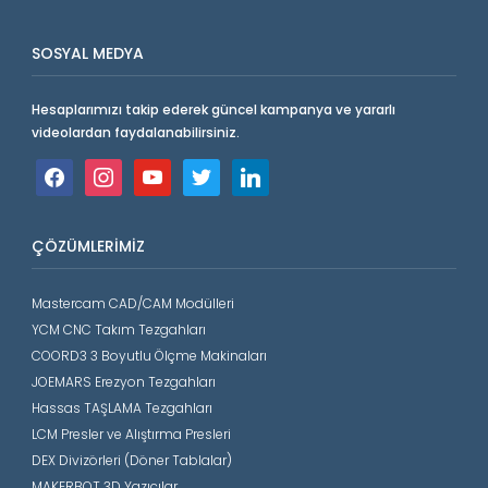
SOSYAL MEDYA
Hesaplarımızı takip ederek güncel kampanya ve yararlı
videolardan faydalanabilirsiniz.
facebook
instagram
youtube
twitter
linkedin
ÇÖZÜMLERIMIZ
Mastercam CAD/CAM Modülleri
YCM CNC Takım Tezgahları
COORD3 3 Boyutlu Ölçme Makinaları
JOEMARS Erezyon Tezgahları
Hassas TAŞLAMA Tezgahları
LCM Presler ve Alıştırma Presleri
DEX Divizörleri (Döner Tablalar)
MAKERBOT 3D Yazıcılar