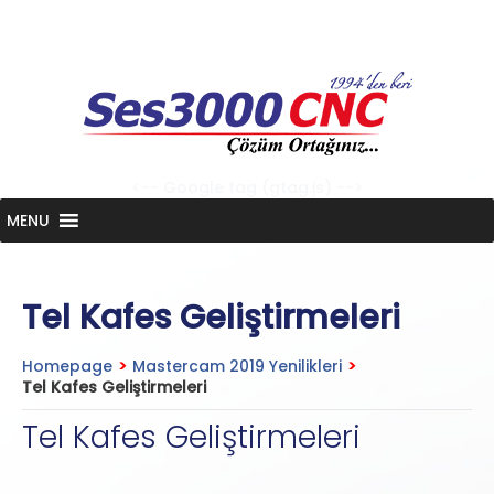
Skip
to
content
<-- Google tag (gtag.js) -->
MENU
Tel Kafes Geliştirmeleri
Homepage
>
Mastercam 2019 Yenilikleri
>
Tel Kafes Geliştirmeleri
Tel Kafes Geliştirmeleri