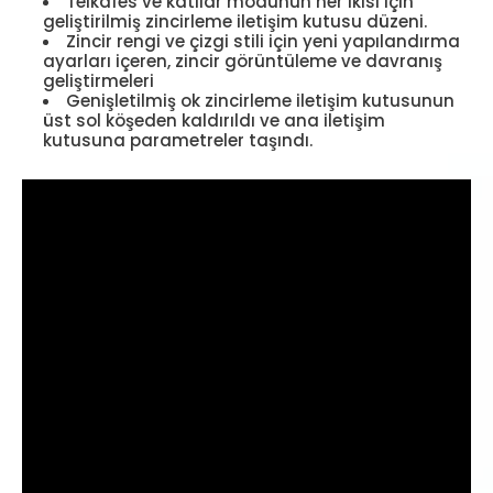
Telkafes ve katılar modunun her ikisi için
geliştirilmiş zincirleme iletişim kutusu düzeni.
Zincir rengi ve çizgi stili için yeni yapılandırma
ayarları içeren, zincir görüntüleme ve davranış
geliştirmeleri
Genişletilmiş ok zincirleme iletişim kutusunun
üst sol köşeden kaldırıldı ve ana iletişim
kutusuna parametreler taşındı.