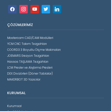
facebook
instagram
youtube
twitter
linkedin
ÇÖZÜMLERIMIZ
Mastercam CAD/CAM Modülleri
YCM CNC Takım Tezgahları
COORD3 3 Boyutlu Ölçme Makinaları
JOEMARS Erezyon Tezgahları
Hassas TAŞLAMA Tezgahları
LCM Presler ve Alıştırma Presleri
DEX Divizörleri (Döner Tablalar)
MAKERBOT 3D Yazıcılar
KURUMSAL
Kurumsal