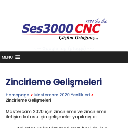
Skip
to
content
<-- Google tag (gtag.js) -->
MENU
Zincirleme Gelişmeleri
Homepage
>
Mastercam 2020 Yenilikleri
>
Zincirleme Gelişmeleri
Mastercam 2020 için zincirleme ve zincirleme
iletişim kutusu için gelişmeler yapılmıştır: