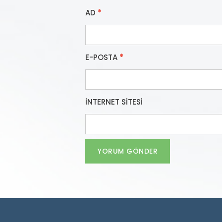
AD
*
E-POSTA
*
İNTERNET SITESI