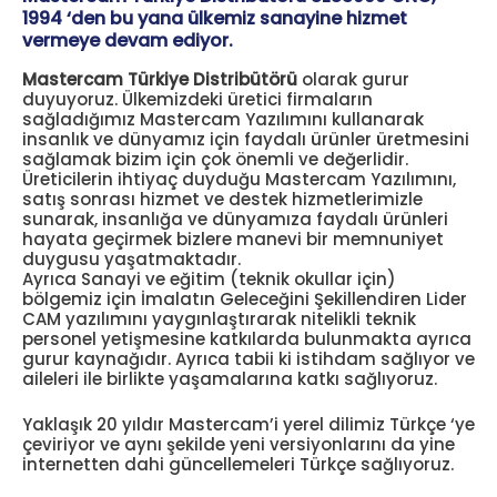
1994 ‘den bu yana ülkemiz sanayine hizmet
vermeye devam ediyor.
Mastercam Türkiye Distribütörü
olarak gurur
duyuyoruz. Ülkemizdeki üretici firmaların
sağladığımız Mastercam Yazılımını kullanarak
insanlık ve dünyamız için faydalı ürünler üretmesini
sağlamak bizim için çok önemli ve değerlidir.
Üreticilerin ihtiyaç duyduğu Mastercam Yazılımını,
satış sonrası hizmet ve destek hizmetlerimizle
sunarak, insanlığa ve dünyamıza faydalı ürünleri
hayata geçirmek bizlere manevi bir memnuniyet
duygusu yaşatmaktadır.
Ayrıca Sanayi ve eğitim (teknik okullar için)
bölgemiz için İmalatın Geleceğini Şekillendiren Lider
CAM yazılımını yaygınlaştırarak nitelikli teknik
personel yetişmesine katkılarda bulunmakta ayrıca
gurur kaynağıdır. Ayrıca tabii ki istihdam sağlıyor ve
aileleri ile birlikte yaşamalarına katkı sağlıyoruz.
Yaklaşık 20 yıldır Mastercam’i yerel dilimiz Türkçe ‘ye
çeviriyor ve aynı şekilde yeni versiyonlarını da yine
internetten dahi güncellemeleri Türkçe sağlıyoruz.