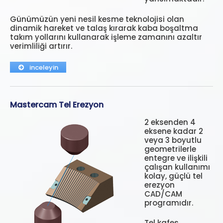
Günümüzün yeni nesil kesme teknolojisi olan
dinamik hareket ve talaş kırarak kaba boşaltma
takım yollarını kullanarak işleme zamanını azaltır
verimliliği artırır.
inceleyin
Mastercam Tel Erezyon
2 eksenden 4
eksene kadar 2
veya 3 boyutlu
geometrilerle
entegre ve ilişkili
çalışan kullanımı
kolay, güçlü tel
erezyon
CAD/CAM
programıdır.
Tel kafes,