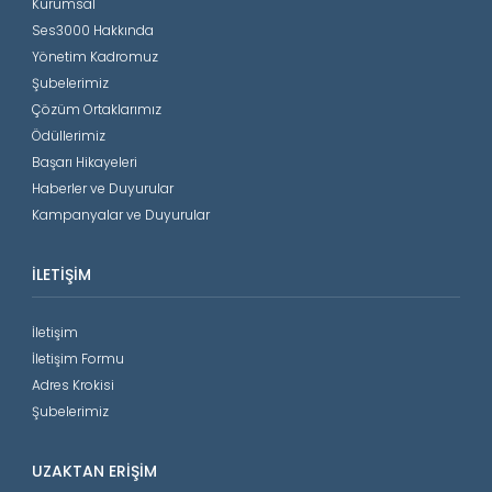
Kurumsal
Ses3000 Hakkında
Yönetim Kadromuz
Şubelerimiz
Çözüm Ortaklarımız
Ödüllerimiz
Başarı Hikayeleri
Haberler ve Duyurular
Kampanyalar ve Duyurular
İLETIŞIM
İletişim
İletişim Formu
Adres Krokisi
Şubelerimiz
UZAKTAN ERIŞIM