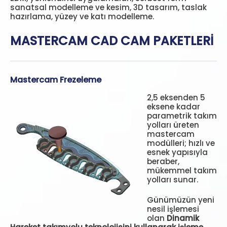
sanatsal modelleme ve kesim, 3D tasarım, taslak
hazırlama, yüzey ve katı modelleme.
MASTERCAM CAD CAM PAKETLERİ
Mastercam Frezeleme
2,5 eksenden 5
eksene kadar
parametrik takım
yolları üreten
mastercam
modülleri; hızlı ve
esnek yapısıyla
beraber,
mükemmel takım
yolları sunar.
Günümüzün yeni
nesil işlemesi
olan
Dinamik