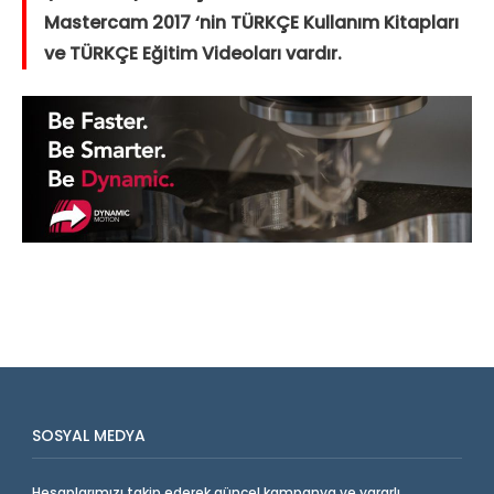
Mastercam 2017 ‘nin TÜRKÇE Kullanım Kitapları
ve TÜRKÇE Eğitim Videoları vardır.
SOSYAL MEDYA
Hesaplarımızı takip ederek güncel kampanya ve yararlı