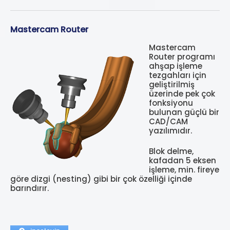
Mastercam Router
Mastercam
Router programı
ahşap işleme
tezgahları için
geliştirilmiş
üzerinde pek çok
fonksiyonu
bulunan güçlü bir
CAD/CAM
yazılımıdır.
Blok delme,
kafadan 5 eksen
işleme, min. fireye
göre dizgi (nesting) gibi bir çok özelliği içinde
barındırır.