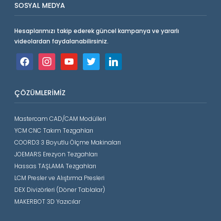
SOSYAL MEDYA
Hesaplarımızı takip ederek güncel kampanya ve yararlı
videolardan faydalanabilirsiniz.
facebook
instagram
youtube
twitter
linkedin
ÇÖZÜMLERIMIZ
Mastercam CAD/CAM Modülleri
YCM CNC Takım Tezgahları
COORD3 3 Boyutlu Ölçme Makinaları
JOEMARS Erezyon Tezgahları
Hassas TAŞLAMA Tezgahları
LCM Presler ve Alıştırma Presleri
DEX Divizörleri (Döner Tablalar)
MAKERBOT 3D Yazıcılar