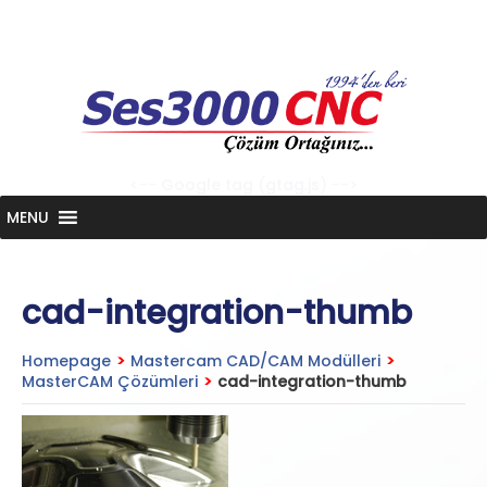
Skip
to
content
<-- Google tag (gtag.js) -->
MENU
cad-integration-thumb
Homepage
>
Mastercam CAD/CAM Modülleri
>
MasterCAM Çözümleri
>
cad-integration-thumb