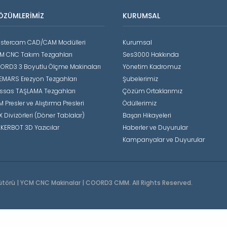
ÖZÜMLERIMIZ
KURUMSAL
stercam CAD/CAM Modülleri
Kurumsal
M CNC Takım Tezgahları
Ses3000 Hakkında
ORD3 3 Boyutlu Ölçme Makinaları
Yönetim Kadromuz
EMARS Erezyon Tezgahları
Şubelerimiz
ssas TAŞLAMA Tezgahları
Çözüm Ortaklarımız
 Presler ve Alıştırma Presleri
Ödüllerimiz
X Divizörleri (Döner Tablalar)
Başarı Hikayeleri
KERBOT 3D Yazıcılar
Haberler ve Duyurular
Kampanyalar ve Duyurular
ütörü | YCM CNC Makinalar | COORD3 CMM. All Rights Reserved.