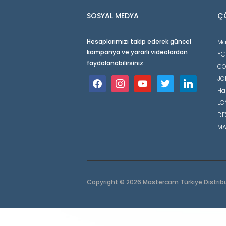
SOSYAL MEDYA
Ç
Hesaplarımızı takip ederek güncel
Ma
kampanya ve yararlı videolardan
YC
faydalanabilirsiniz.
CO
JO
facebook
instagram
youtube
twitter
linkedin
Ha
LCM
DE
MA
Copyright © 2026 Mastercam Türkiye Distrib