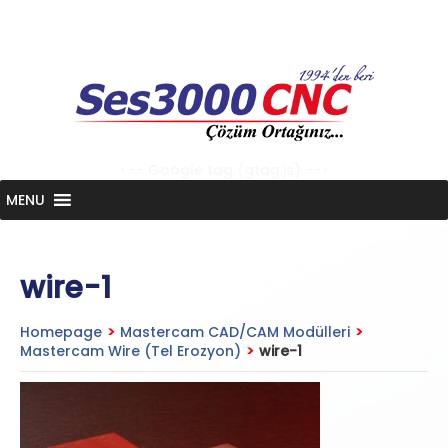
Skip
to
content
<-- Google tag (gtag.js) -->
MENU
wire-1
Homepage
>
Mastercam CAD/CAM Modülleri
>
Mastercam Wire (Tel Erozyon)
>
wire-1