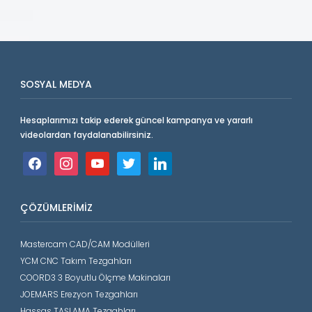
SOSYAL MEDYA
Hesaplarımızı takip ederek güncel kampanya ve yararlı
videolardan faydalanabilirsiniz.
facebook
instagram
youtube
twitter
linkedin
ÇÖZÜMLERIMIZ
Mastercam CAD/CAM Modülleri
YCM CNC Takım Tezgahları
COORD3 3 Boyutlu Ölçme Makinaları
JOEMARS Erezyon Tezgahları
Hassas TAŞLAMA Tezgahları