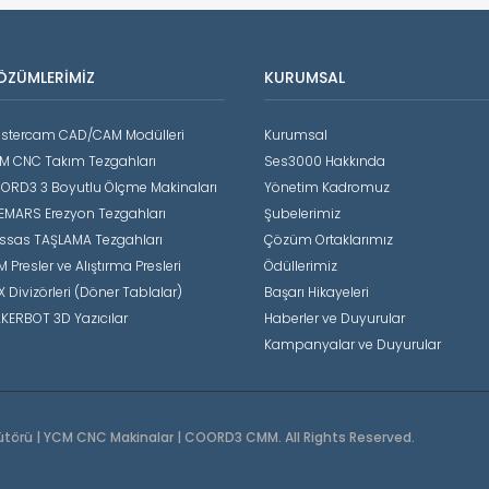
ÖZÜMLERIMIZ
KURUMSAL
stercam CAD/CAM Modülleri
Kurumsal
M CNC Takım Tezgahları
Ses3000 Hakkında
ORD3 3 Boyutlu Ölçme Makinaları
Yönetim Kadromuz
EMARS Erezyon Tezgahları
Şubelerimiz
ssas TAŞLAMA Tezgahları
Çözüm Ortaklarımız
 Presler ve Alıştırma Presleri
Ödüllerimiz
X Divizörleri (Döner Tablalar)
Başarı Hikayeleri
KERBOT 3D Yazıcılar
Haberler ve Duyurular
Kampanyalar ve Duyurular
ütörü | YCM CNC Makinalar | COORD3 CMM. All Rights Reserved.