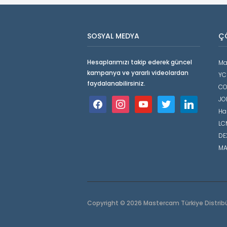
SOSYAL MEDYA
Ç
Hesaplarımızı takip ederek güncel
Ma
kampanya ve yararlı videolardan
YC
faydalanabilirsiniz.
CO
JO
facebook
instagram
youtube
twitter
linkedin
Ha
LCM
DE
MA
Copyright © 2026 Mastercam Türkiye Distrib