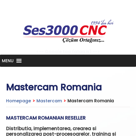
Skip
to
content
<-- Google tag (gtag.js) -->
MENU
Mastercam Romania
Homepage
>
Mastercam
>
Mastercam Romania
MASTERCAM ROMANIAN RESELLER
Distributia, implementarea, crearea si
personalizarea post-procesoarelor. training si