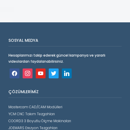
SOSYAL MEDYA
Hesaplarımızı takip ederek güncel kampanya ve yararlı
videolardan faydalanabilirsiniz.
facebook
instagram
youtube
twitter
linkedin
ÇÖZÜMLERIMIZ
Mastercam CAD/CAM Modülleri
YCM CNC Takım Tezgahları
COORD3 3 Boyutlu Ölçme Makinaları
JOEMARS Erezyon Tezgahları