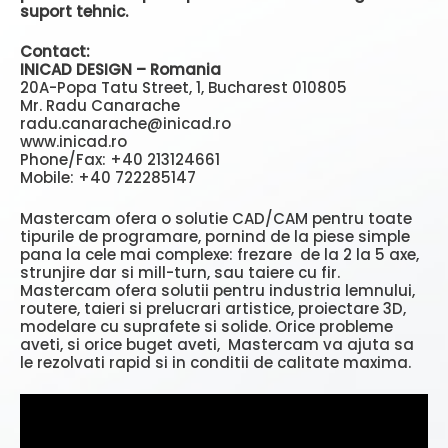
suport tehnic.
Contact:
INICAD DESIGN – Romania
20A-Popa Tatu Street, 1, Bucharest 010805
Mr. Radu Canarache
radu.canarache@inicad.ro
www.inicad.ro
Phone/Fax: +40 213124661
Mobile: +40 722285147
Mastercam ofera o solutie CAD/CAM pentru toate
tipurile de programare, pornind de la piese simple
pana la cele mai complexe: frezare de la 2 la 5 axe,
strunjire dar si mill-turn, sau taiere cu fir.
Mastercam ofera solutii pentru industria lemnului,
routere, taieri si prelucrari artistice, proiectare 3D,
modelare cu suprafete si solide. Orice probleme
aveti, si orice buget aveti, Mastercam va ajuta sa
le rezolvati rapid si in conditii de calitate maxima.