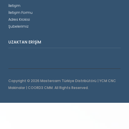
İletişim
İletişim Formu
Adres Krokisi
Şubelerimiz
UZAKTAN ERIŞIM
Copyright © 2026 Mastercam Türkiye Distribütörü | YCM CNC
Makinalar | COORD3 CMM. All Rights Reserved.