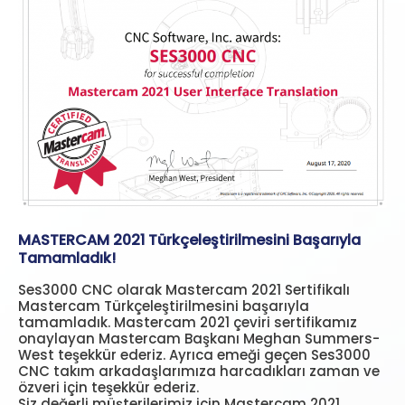
MASTERCAM 2021 Türkçeleştirilmesini Başarıyla
Tamamladık!
Ses3000 CNC olarak Mastercam 2021 Sertifikalı
Mastercam Türkçeleştirilmesini başarıyla
tamamladık. Mastercam 2021 çeviri sertifikamız
onaylayan Mastercam Başkanı Meghan Summers-
West teşekkür ederiz. Ayrıca emeği geçen Ses3000
CNC takım arkadaşlarımıza harcadıkları zaman ve
özveri için teşekkür ederiz.
Siz değerli müşterilerimiz için Mastercam 2021