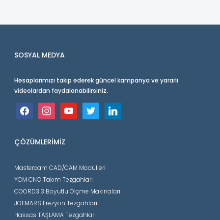
SOSYAL MEDYA
Hesaplarımızı takip ederek güncel kampanya ve yararlı
videolardan faydalanabilirsiniz.
facebook
instagram
youtube
twitter
linkedin
ÇÖZÜMLERIMIZ
Mastercam CAD/CAM Modülleri
YCM CNC Takım Tezgahları
COORD3 3 Boyutlu Ölçme Makinaları
JOEMARS Erezyon Tezgahları
Hassas TAŞLAMA Tezgahları