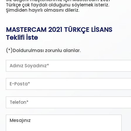
Türkçe çok faydalı olduğunu söylemek isteriz.
Şimdiden hayırlı olmasını dileriz.
MASTERCAM 2021 TÜRKÇE LİSANS
Teklifi İste
(*)Doldurulması zorunlu alanlar.