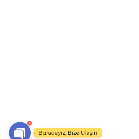
1
Buradayız, Bize Ulaşın